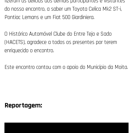
fizeram as delícias dos demais participantes e visitantes
do nosso encontro, a saber um Toyota Celica Mk2 ST-i,
Pontiac Lemans e um Fiat 500 Giardiniera.
O Histórico Automóvel Clube do Entre Tejo e Sado
(HACETS), agradece a todos os presentes por terem
enriquecido o encontro.
Este encontro contou com o apoio do Município da Moita.
Reportagem: