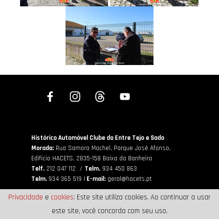
Histórico Automóvel Clube do Entre Tejo e Sado
Morada:
Rua Samora Machel, Parque José Afonso,
Edifício HACETS,
2835-158 Baixa da Banheira
Telf.
212 047 112 /
Telm.
934 450 863
Telm.
934 365 519 |
E-mail:
geral@hacets.pt
Privacidade
e
cookies
: Este site utiliza cookies. Ao continuar a usar
este site, você concorda com seu uso.
Copyright ©HACETS