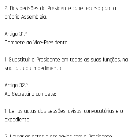
2. Das decisões do Presidente cabe recurso para a
própria Assembleia.
Artigo 31.º
Compete ao Vice-Presidente:
1. Substituir o Presidente em todas as suas funções, na
sua falta ou impedimento
Artigo 32.º
Ao Secretário compete:
1. Ler as actas das sessões, avisos, convocatórias e o
expediente.
2. Lavrar as actas e assiná-las com o Presidente.