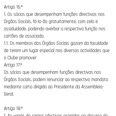
Artigo 16.º
1. Os sócios que desempenham funções directivas nos
Órgãos Sociais, fá-lo-ão gratuitamente, com zelo e
assiduidade, podendo averbar a respectiva função nos
cartões de associado.
1.1. Os membros dos Órgãos Sociais gozam da faculdade
de terem um lugar especial nas diversas actividades que
o Clube promover
Artigo 17.º
Os sócios que desempenham funções directivas nos
Órgãos Sociais, podem renunciar ao respectivo mandato
mediante carta dirigida ao Presidente da Assembleia-
Geral.
Artigo 18.º
1. As vagas de cargos efectivos ocorridos no decurso do