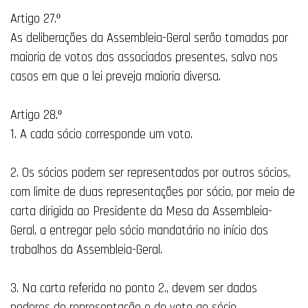
Artigo 27.º
As deliberações da Assembleia-Geral serão tomadas por
maioria de votos dos associados presentes, salvo nos
casos em que a lei preveja maioria diversa.
Artigo 28.º
1. A cada sócio corresponde um voto.
2. Os sócios podem ser representados por outros sócios,
com limite de duas representações por sócio, por meio de
carta dirigida ao Presidente da Mesa da Assembleia-
Geral, a entregar pelo sócio mandatário no início dos
trabalhos da Assembleia-Geral.
3. Na carta referida no ponto 2., devem ser dados
poderes de representação e de voto ao sócio