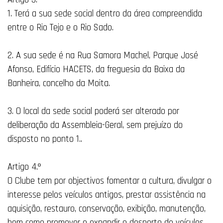
1. Terá a sua sede social dentro da área compreendida
entre o Rio Tejo e o Rio Sado.
2. A sua sede é na Rua Samora Machel, Parque José
Afonso, Edifício HACETS, da freguesia da Baixa da
Banheira, concelho da Moita.
3. O local da sede social poderá ser alterado por
deliberação da Assembleia-Geral, sem prejuízo do
disposto no ponto 1..
Artigo 4.º
O Clube tem por objectivos fomentar a cultura, divulgar o
interesse pelos veículos antigos, prestar assistência na
aquisição, restauro, conservação, exibição, manutenção,
bem como promover e expandir o desporto de veículos