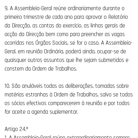
9. A Assembleia-Geral reúne ordinariamente durante o
primeiro trimestre de cada ano para aprovar o Relatório
da Direcção, as contas do exercício, as linhas gerais de
acção da Direcção bem como para preencher as vagas
ocorridas nos Órgãos Sociais, se for o caso. A Assembleia-
Geral, em reunião Ordinária, poderá ainda, ocupar-se de
quaisquer outros assuntos que lhe sejam submetidos e
constem da Ordem de Trabalhos.
10. São anuláveis todas as deliberações, tomadas sobre
matérias estranhas à Ordem de Trabalhos, salvo se todos
os sócios efectivos comparecerem à reunião e por todos
for aceite a agenda suplementar.
Artigo 24.º
1. A Assembleia-Geral reúne extraordinariamente sempre