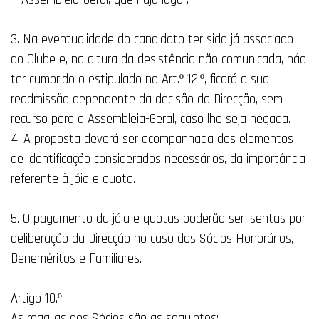
3. Na eventualidade do candidato ter sido já associado
do Clube e, na altura da desistência não comunicada, não
ter cumprido o estipulado no Art.º 12.º, ficará a sua
readmissão dependente da decisão da Direcção, sem
recurso para a Assembleia-Geral, caso lhe seja negada.
4. A proposta deverá ser acompanhada dos elementos
de identificação considerados necessários, da importância
referente à jóia e quota.
5. O pagamento da jóia e quotas poderão ser isentas por
deliberação da Direcção no caso dos Sócios Honorários,
Beneméritos e Familiares.
Artigo 10.º
As regalias dos Sócios são as seguintes: