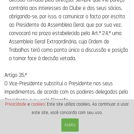
contrária aos interesses do Clube e dos seus sócios,
obrigando-se, por isso, a comunicar o facto por escrito
ao Presidente da Assembleia Geral, que por sua vez,
convocará no prazo estabelecido pelo Art.º 24.º uma
Assembleia Geral Extraordinária, cuja Ordem de
Trabalhos terá como ponto único a discussão e posição
a tomar face à decisão vetada.
Artigo 35.º
O Vice-Presidente substitui o Presidente nos seus
impedimentos, de acordo com os poderes delegados pelo
Presidente e ou pela Direcção.
Privacidade
e
cookies
: Este site utiliza cookies. Ao continuar a usar
este site, você concorda com seu uso.
Artigo 36.º
Compete ao Tesoureiro arrecadar os dinheiros do Clube,
Aceito
satisfazer as despesas autorizadas e escriturar os livros