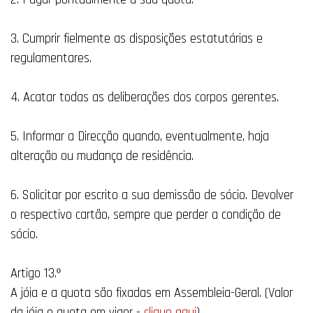
3. Cumprir fielmente as disposições estatutárias e
regulamentares.
4. Acatar todas as deliberações dos corpos gerentes.
5. Informar a Direcção quando, eventualmente, haja
alteração ou mudança de residência.
6. Solicitar por escrito a sua demissão de sócio. Devolver
o respectivo cartão, sempre que perder a condição de
sócio.
Artigo 13.º
A jóia e a quota são fixadas em Assembleia-Geral. (Valor
da jóia e quota em vigor -
clique aqui
)