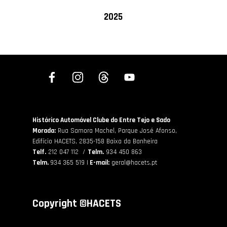
2025
Histórico Automóvel Clube do Entre Tejo e Sado
Morada:
Rua Samora Machel, Parque José Afonso,
Edifício HACETS,
2835-158 Baixa da Banheira
Telf.
212 047 112 /
Telm.
934 450 863
Telm.
934 365 519 |
E-mail:
geral@hacets.pt
Copyright ©HACETS